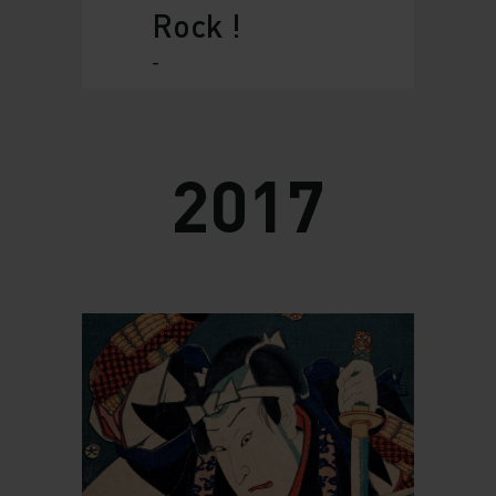
Rock !
-
2017