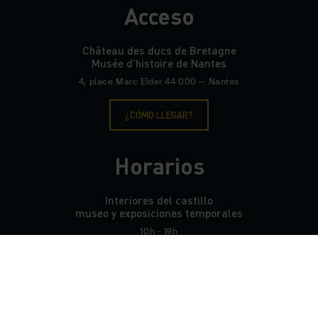
Acceso
Château des ducs de Bretagne
Musée d’histoire de Nantes
4, place Marc Elder 44 000 — Nantes
¿CÓMO LLEGAR?
Horarios
Interiores del castillo
museo y exposiciones temporales
10h - 19h
Patio y murallas de acceso libre
8h30 - 20h
HORARIOS COMPLETOS