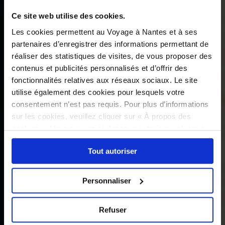
Ce site web utilise des cookies.
Les cookies permettent au Voyage à Nantes et à ses
partenaires d’enregistrer des informations permettant de
réaliser des statistiques de visites, de vous proposer des
contenus et publicités personnalisés et d’offrir des
fonctionnalités relatives aux réseaux sociaux. Le site
utilise également des cookies pour lesquels votre
consentement n’est pas requis. Pour plus d’informations
sur les cookies, veuillez cliquer sur « À propos des
cookies ». Vous pouvez ci-dessous autoriser, refuser ou
sélectionner les cookies selon les finalités via l'onglet
Tout autoriser
« Détails ». À tout moment, vous pouvez modifier votre
choix en cliquant sur le lien « Cookies » en bas des
pages du site.
Personnaliser
Refuser