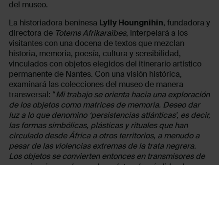
del museo.
La historiadora beninesa
Lylly Houngnihin
, fundadora y
directora de
Totems Afrikaraïbes
, interpelará a los
visitantes con una docena de textos que mezclan
historia, memoria, poesía, cultura y sensibilidad,
vinculados con objetos elegidos del itinerario artístico
permanente de Nantes. Con una visión histórica,
examinará las colecciones del museo de manera
transversal: “
Mi trabajo se orienta hacia una exploración
de los objetos como matrices de memoria. Deseo dar
luz a lo que denomino ‘persistencias atlánticas’, es decir,
las formas simbólicas, plásticas y rituales que han
circulado desde África a otros territorios, a menudo a
pesar de las violencias extremas de la trata negrera.
Los objetos se convierten entonces en transmisores de
experiencia: condensan los relatos de pérdida, de
desarraigo, así como de recreación estética, social y
cultural”.
Desde Sao Paulo,
Rosana Paulino
, artista
contemporánea e investigadora, colaborará con más de