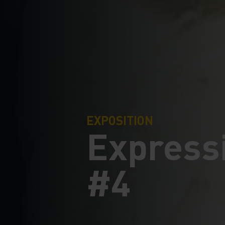
EXPOSITION
Expressi
#4