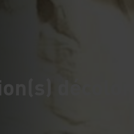
on(s) décolon