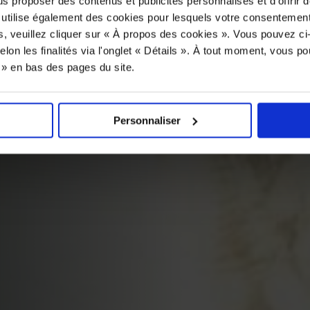
us proposer des contenus et publicités personnalisés et d’offrir d
 utilise également des cookies pour lesquels votre consentement
s, veuillez cliquer sur « À propos des cookies ». Vous pouvez ci
elon les finalités via l'onglet « Détails ». À tout moment, vous p
s » en bas des pages du site.
Personnaliser