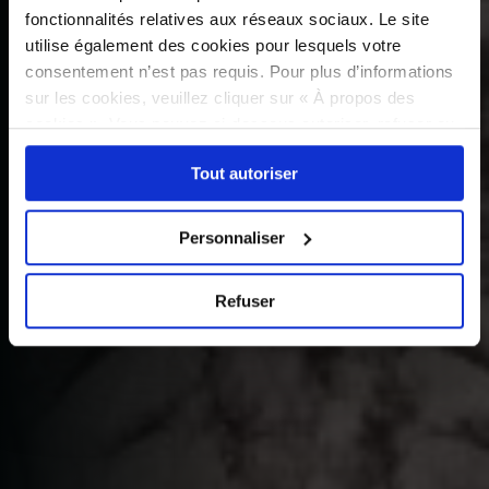
fonctionnalités relatives aux réseaux sociaux. Le site
utilise également des cookies pour lesquels votre
consentement n’est pas requis. Pour plus d’informations
sur les cookies, veuillez cliquer sur « À propos des
cookies ». Vous pouvez ci-dessous autoriser, refuser ou
sélectionner les cookies selon les finalités via l'onglet
Tout autoriser
« Détails ». À tout moment, vous pouvez modifier votre
choix en cliquant sur le lien « Cookies » en bas des
pages du site.
Personnaliser
Refuser