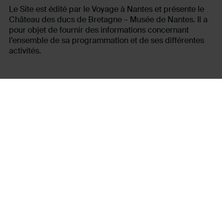
Le Site est édité par le Voyage à Nantes et présente le
Château des ducs de Bretagne – Musée de Nantes. Il a
pour objet de fournir des informations concernant
l’ensemble de sa programmation et de ses différentes
activités.
3 – Propriété intellectuelle
Le Site constitue une œuvre dont Le Voyage à Nantes
est l’auteur au sens des articles L.111-1 et suivants du
Code de la propriété intellectuelle. Ainsi Le Voyage à
Nantes est le titulaire exclusif ou détient des droits
d’usage de tous les droits de propriété intellectuelle
portant tant sur la structure que sur le contenu du Site
notamment les textes, images, graphismes, logos,
icônes, sons, logiciels et ce dans le monde entier.
Il est rappelé que les photographies présentes sur le
Site sont considérées comme des œuvres de l’esprit