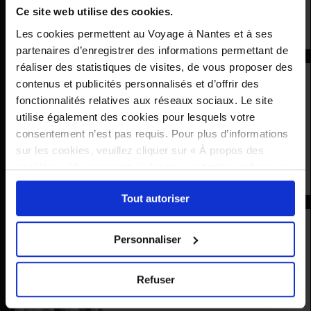
heaume
Ce site web utilise des cookies.
07 — 23 Août 2026
Les cookies permettent au Voyage à Nantes et à ses
partenaires d’enregistrer des informations permettant de
réaliser des statistiques de visites, de vous proposer des
contenus et publicités personnalisés et d’offrir des
VISITE GUIDÉE
Visite guidée -
fonctionnalités relatives aux réseaux sociaux. Le site
utilise également des cookies pour lesquels votre
Expression(s)
consentement n’est pas requis. Pour plus d’informations
décoloniale(s) #4
sur les cookies, veuillez cliquer sur « À propos des
cookies ». Vous pouvez ci-dessous autoriser, refuser ou
07 Août — 13 Septembre 2026
sélectionner les cookies selon les finalités via l'onglet
Tout autoriser
« Détails ». À tout moment, vous pouvez modifier votre
choix en cliquant sur le lien « Cookies » en bas des
ANIMATION
pages du site.
Personnaliser
Animations autour
du jeu d’échecs
Refuser
07 — 31 Août 2026