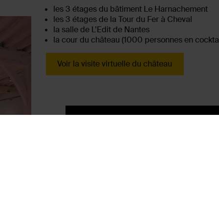
les 3 étages du bâtiment Le Harnachement
les 3 étages de la Tour du Fer à Cheval
la salle de L’Edit de Nantes
la cour du château (1000 personnes en cocktai
Voir la visite virtuelle du château