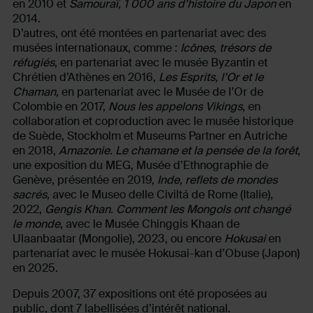
en 2010 et
Samouraï, 1 000 ans d’histoire du Japon
en
2014.
D’autres, ont été montées en partenariat avec des
musées internationaux, comme :
Icônes, trésors de
réfugiés
, en partenariat avec le musée Byzantin et
Chrétien d’Athènes en 2016,
Les Esprits, l’Or et le
Chaman
, en partenariat avec le Musée de l’Or de
Colombie en 2017,
Nous les appelons Vikings
, en
collaboration et coproduction avec le musée historique
de Suède, Stockholm et Museums Partner en Autriche
en 2018,
Amazonie. Le chamane et la pensée de la forêt
,
une exposition du MEG, Musée d’Ethnographie de
Genève, présentée en 2019,
Inde, reflets de mondes
sacrés
, avec le Museo delle Civiltá de Rome (Italie),
2022,
Gengis Khan. Comment les Mongols ont changé
le monde
, avec le Musée Chinggis Khaan de
Ulaanbaatar (Mongolie), 2023, ou encore
Hokusai
en
partenariat avec le musée Hokusai-kan d’Obuse (Japon)
en 2025.
Depuis 2007, 37 expositions ont été proposées au
public, dont 7 labellisées d’intérêt national.