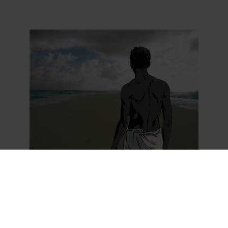
Exposition Tromelin – Illustration © S. Savoia
– Crédit photo © F. Rebeyrotte