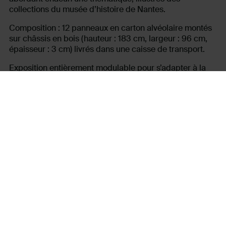
collections du musée d’histoire de Nantes.
Composition : 12 panneaux en carton alvéolaire montés
sur châssis en bois (hauteur : 183 cm, largeur : 96 cm,
épaisseur : 3 cm) livrés dans une caisse de transport.
Exposition entièrement modulable pour s’adapter à la
configuration du lieu d’accueil, grâce à son système
d’aimants intégrés aux châssis.
Disponible à la location pour un montant de 300 € par
mois.
Renseignements :
musee.chateau@chateaunantes.fr