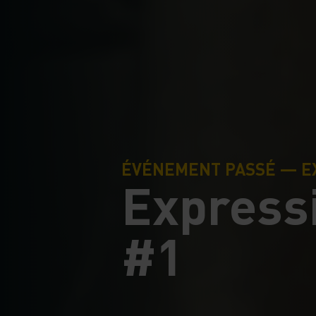
ÉVÉNEMENT PASSÉ — E
Expressi
#1