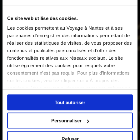
Ce site web utilise des cookies.
Les cookies permettent au Voyage à Nantes et à ses
partenaires d’enregistrer des informations permettant de
réaliser des statistiques de visites, de vous proposer des
contenus et publicités personnalisés et d’offrir des
fonctionnalités relatives aux réseaux sociaux. Le site
utilise également des cookies pour lesquels votre
consentement n’est pas requis. Pour plus d’informations
sur les cookies, veuillez cliquer sur « À propos des
cookies ». Vous pouvez ci-dessous autoriser, refuser ou
sélectionner les cookies selon les finalités via l'onglet
Tout autoriser
« Détails ». À tout moment, vous pouvez modifier votre
choix en cliquant sur le lien « Cookies » en bas des
pages du site.
Personnaliser
Refuser