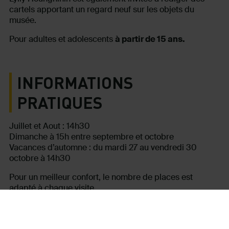
cartels apportant un regard neuf sur les objets du
musée.
Pour adultes et adolescents
à partir de 15 ans.
INFORMATIONS
PRATIQUES
Juillet et Aout : 14h30
Dimanche à 15h entre septembre et octobre
Vacances d’automne : du mardi 27 au vendredi 30
octobre à 14h30
Pour un meilleur confort, le nombre de places est
adapté à chaque visite.
Il est conseillé de réserver.
Réservation en ligne, au 0811 46 46 44 (service 0,05€ /
min + prix appel), à l’accueil du musée ou de