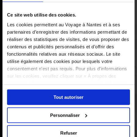
Ce site web utilise des cookies.
Les cookies permettent au Voyage à Nantes et à ses
partenaires d’enregistrer des informations permettant de
réaliser des statistiques de visites, de vous proposer des
contenus et publicités personnalisés et d’offrir des
fonctionnalités relatives aux réseaux sociaux. Le site
utilise également des cookies pour lesquels votre
consentement n’est pas requis. Pour plus d’informations
sur les cookies, veuillez cliquer sur « À propos des
cookies ». Vous pouvez ci-dessous autoriser, refuser ou
sélectionner les cookies selon les finalités via l'onglet
Tout autoriser
« Détails ». À tout moment, vous pouvez modifier votre
choix en cliquant sur le lien « Cookies » en bas des
pages du site.
Personnaliser
Refuser