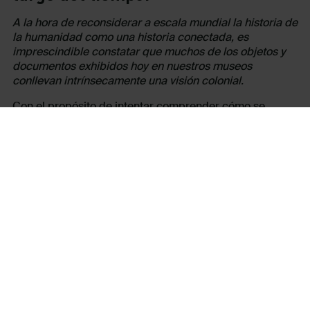
A la hora de reconsiderar a escala mundial la historia de
la humanidad como una historia conectada, es
imprescindible constatar que muchos de los objetos y
documentos exhibidos hoy en nuestros museos
conllevan intrínsecamente una visión colonial.
Con el propósito de intentar comprender cómo se
consideraron esas piezas en el momento de su
adquisición, de distanciarlas, cuestionarlas para tomar
consciencia de lo que nos imponen, tanto en materia de
conocimientos como de imaginarios, el
Museo de
Historia de Nantes
, en el marco de la tercera edición
del evento
Expresión(es) descolonial(es)
,
renueva una
invitación excepcional a un historiador y a un artista
originarios del continente africano, para que
entablen un diálogo con sus colecciones.
El artista camerunés de renombre mundial
Barthélémy
Toguo se adueña del espacio con
una obra que refleja
su firme compromiso con los grandes temas de nuestra
época, a la vez que establece una relación fulgurante