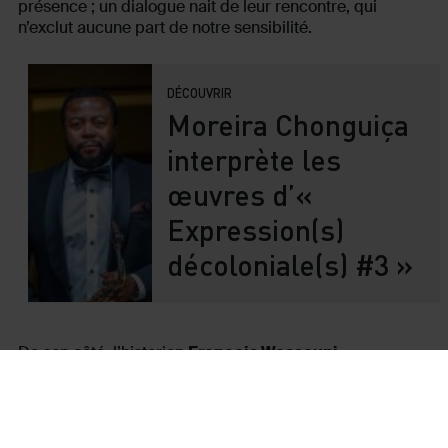
présence ; un dialogue nait de leur rencontre, qui
n’exclut aucune part de notre sensibilité.
DÉCOUVRIR
Moreira Chonguiça
interprète les
œuvres d’«
Expression(s)
décoloniale(s) #3 »
De son côté, l’historien
François Wassouni,
spécialiste de l’histoire de la violence, maître de
conférences en histoire contemporaine
à l’université
de Maroua, au Cameroun, proposera dix cartels
consacrés à des objets emblématiques de l’histoire