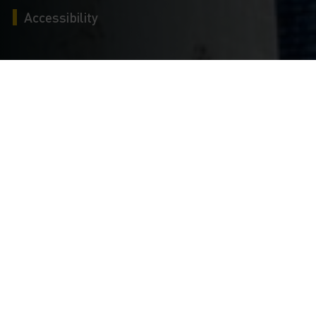
Accessibility
MONDAY
10
AUGUST
MONUMENT
Free access to courtyard and fortification walls
8.30am - 8:00pm
EXHIBITION
Expression(s) décoloniale(s) #4
VISIT ON YOUR OWN
Visiting solo - Le Château des ducs de Bretagne
VISIT ON YOUR OWN
Visiting solo - Le musée d’histoire de Nantes
VISIT ON YOUR OWN
Visiting solo – Disabled visitors
INSTALLATION