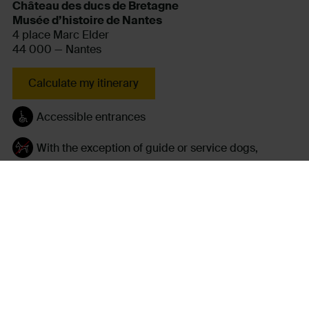
Château des ducs de Bretagne
Musée d’histoire de Nantes
4 place Marc Elder
44 000 — Nantes
Calculate my itinerary
Accessible entrances
With the exception of guide or service dogs,
dogs are not allowed in the courtyard.
Parking space for strollers
Cloakroom
Toilet
Picnic area