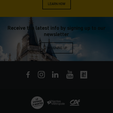
LEARN HOW
Receive the latest info by signing up to our
newsletter
I’M SIGNING UP