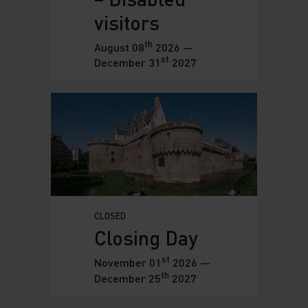
visitors
th
August 08
2026 —
st
December 31
2027
CLOSED
Closing Day
st
November 01
2026 —
th
December 25
2027