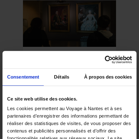
FREE
First Sunday
of every
Consentement
Détails
À propos des cookies
month
th
September 06
2026 —
Ce site web utilise des cookies.
th
December 05
2027
Les cookies permettent au Voyage à Nantes et à ses
partenaires d’enregistrer des informations permettant de
réaliser des statistiques de visites, de vous proposer des
contenus et publicités personnalisés et d’offrir des
fonctionnalités relatives aux réseaux sociaux. Le site