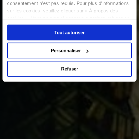
consentement n’est pas requis. Pour plus d’informations
sur les cookies, veuillez cliquer sur « À propos des
cookies ». Vous pouvez ci-dessous autoriser, refuser ou
sélectionner les cookies selon les finalités via l'onglet
Tout autoriser
« Détails ». À tout moment, vous pouvez modifier votre
choix en cliquant sur le lien « Cookies » en bas des
pages du site.
Personnaliser
Refuser