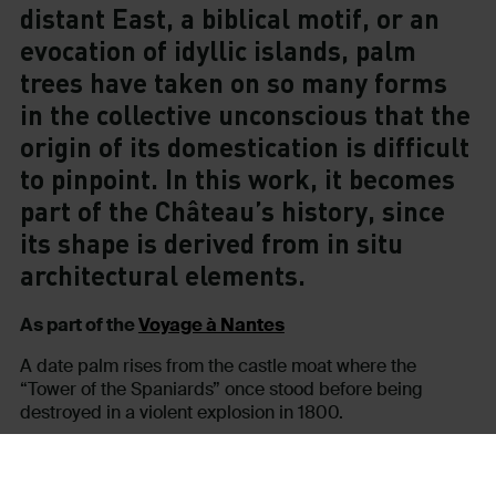
distant East, a biblical motif, or an
evocation of idyllic islands, palm
trees have taken on so many forms
in the collective unconscious that the
origin of its domestication is difficult
to pinpoint. In this work, it becomes
part of the Château’s history, since
its shape is derived from in situ
architectural elements.
As part of the
Voyage à Nantes
A date palm rises from the castle moat where the
“Tower of the Spaniards” once stood before being
destroyed in a violent explosion in 1800.
Like the phoenix from which it takes its Latin name
(
Phoenix dactylifera
), the tree emerges from traumatic