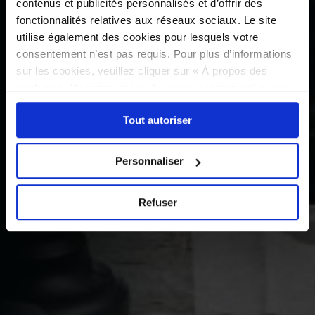
contenus et publicités personnalisés et d’offrir des
fonctionnalités relatives aux réseaux sociaux. Le site
utilise également des cookies pour lesquels votre
consentement n’est pas requis. Pour plus d’informations
sur les cookies, veuillez cliquer sur « À propos des
cookies ». Vous pouvez ci-dessous autoriser, refuser ou
sélectionner les cookies selon les finalités via l'onglet
Tout autoriser
« Détails ». À tout moment, vous pouvez modifier votre
choix en cliquant sur le lien « Cookies » en bas des
pages du site.
Personnaliser
Refuser