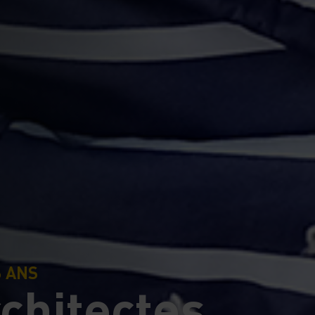
6 ANS
rchitectes