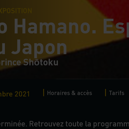
XPOSITION
o Hamano. Esp
u Japon
 prince Shōtoku
embre 2021
Horaires & accès
Tarifs
terminée. Retrouvez toute la programma