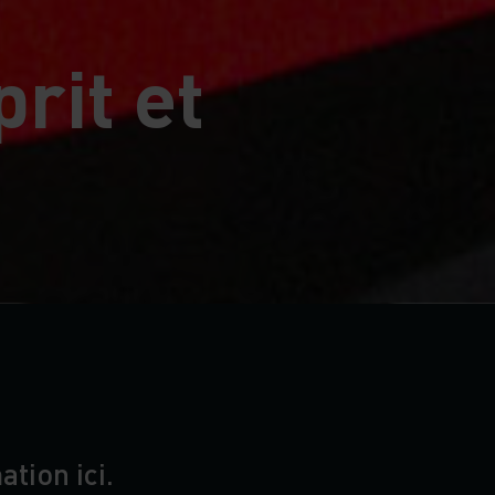
rit et
tion ici.