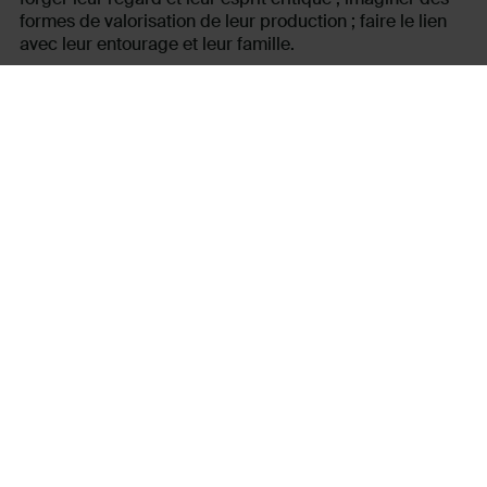
formes de valorisation de leur production ; faire le lien
avec leur entourage et leur famille.
Grâce un groupe d’ados solidaires, curieux et créatifs,
et aux partenaires mobilisés pour faire aboutir le projet
dans un contexte sanitaire complexe, celui-ci a pu voir
le jour.
Avec le soutien de la DRAC Pays de la Loire
Témoignages en images :