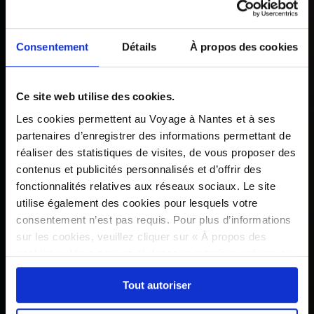
Consentement
Détails
À propos des cookies
Ce site web utilise des cookies.
Les cookies permettent au Voyage à Nantes et à ses
partenaires d’enregistrer des informations permettant de
réaliser des statistiques de visites, de vous proposer des
contenus et publicités personnalisés et d’offrir des
fonctionnalités relatives aux réseaux sociaux. Le site
utilise également des cookies pour lesquels votre
consentement n’est pas requis. Pour plus d’informations
sur les cookies, veuillez cliquer sur « À propos des
cookies ». Vous pouvez ci-dessous autoriser, refuser ou
sélectionner les cookies selon les finalités via l'onglet
Tout autoriser
« Détails ». À tout moment, vous pouvez modifier votre
choix en cliquant sur le lien « Cookies » en bas des