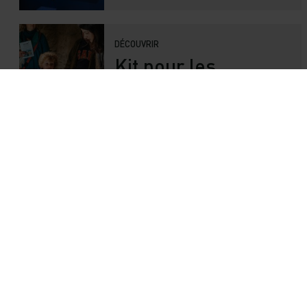
DÉCOUVRIR
Kit pour les
familles
DÉCOUVRIR
Application de
visite