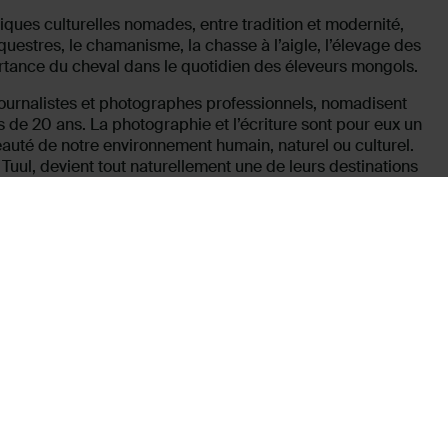
iques culturelles nomades, entre tradition et modernité,
questres, le chamanisme, la chasse à l’aigle, l’élevage des
portance du cheval dans le quotidien des éleveurs mongols.
ournalistes et photographes professionnels, nomadisent
 de 20 ans. La photographie et l’écriture sont pour eux un
eauté de notre environnement humain, naturel ou culturel.
Tuul, devient tout naturellement une de leurs destinations
aque année parcourir les steppes sauvages pour garder
i fait face, à sa façon, à la mondialisation.
intitulé
La Mongolie de Gengis Khan
, est réédité en
exposition présentée est issue de cet ouvrage.
UES
ion
Gengis Khan