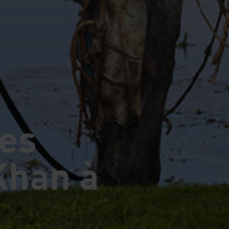
pes
Khan à