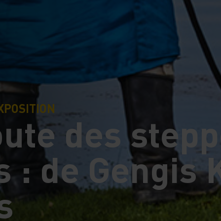
XPOSITION
oute des step
 : de Gengis 
s