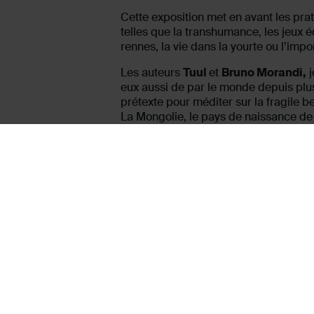
Cette exposition met en avant les prat
telles que la transhumance, les jeux é
rennes, la vie dans la yourte ou l’im
Les auteurs
Tuul
et
Bruno Morandi,
j
eux aussi de par le monde depuis plus
prétexte pour méditer sur la fragile b
La Mongolie, le pays de naissance de 
de prédilection, où ils retournent ch
une trace de ce dernier pays nomade qu
Le fruit de leur long travail, l’ouvrage 
octobre 2023 aux éditions Hozhoni. L’
INFORMATIONS PRATIQ
Bâtiment des expositions
Accès inclus dans le droit de l’exposit