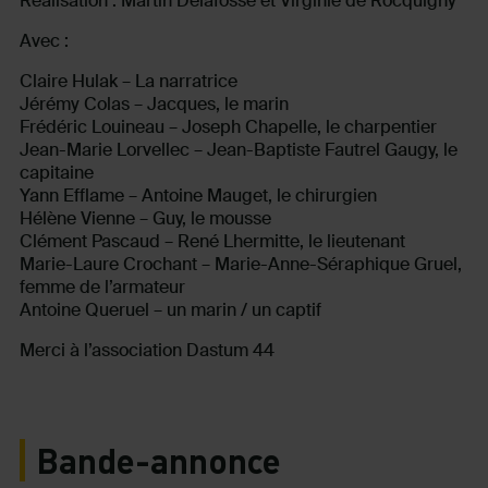
Réalisation : Martin Delafosse et Virginie de Rocquigny
Avec :
Claire Hulak – La narratrice
Jérémy Colas – Jacques, le marin
Frédéric Louineau – Joseph Chapelle, le charpentier
Jean-Marie Lorvellec – Jean-Baptiste Fautrel Gaugy, le
capitaine
Yann Efflame – Antoine Mauget, le chirurgien
Hélène Vienne – Guy, le mousse
Clément Pascaud – René Lhermitte, le lieutenant
Marie-Laure Crochant – Marie-Anne-Séraphique Gruel,
femme de l’armateur
Antoine Queruel – un marin / un captif
Merci à l’association Dastum 44
Bande-annonce