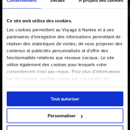
Consentement
Détails
À propos des cookies
Ce site web utilise des cookies.
Les cookies permettent au Voyage à Nantes et à ses
partenaires d’enregistrer des informations permettant de
réaliser des statistiques de visites, de vous proposer des
contenus et publicités personnalisés et d’offrir des
fonctionnalités relatives aux réseaux sociaux. Le site
utilise également des cookies pour lesquels votre
consentement n’est pas requis. Pour plus d’informations
sur les cookies, veuillez cliquer sur « À propos des
cookies ». Vous pouvez ci-dessous autoriser, refuser ou
sélectionner les cookies selon les finalités via l'onglet
Tout autoriser
« Détails ». À tout moment, vous pouvez modifier votre
choix en cliquant sur le lien « Cookies » en bas des
pages du site.
Personnaliser