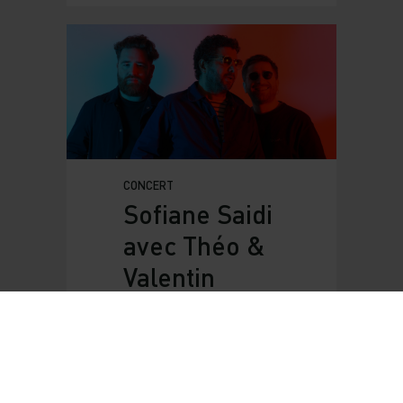
CONCERT
Sofiane Saidi
avec Théo &
Valentin
Ceccaldi
07 Juillet 2026
Dzair, projet porté par
Sofiane Saidi aux côtés
des frères Théo et