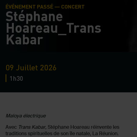
ÉVÉNEMENT PASSÉ — CONCERT
Stéphane
Hoareau_Trans
Kabar
09 Juillet 2026
1h30
Maloya électrique
Avec
Trans Kabar
, Stéphane Hoareau réinvente les
traditions spirituelles de son île natale, La Réunion.