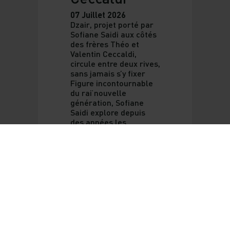
07 Juillet 2026
Dzair, projet porté par
Sofiane Saidi aux côtés
des frères Théo et
Valentin Ceccaldi,
circule entre deux rives,
sans jamais s’y fixer
Figure incontournable
du raï nouvelle
génération, Sofiane
Saidi explore depuis
des années les
passerel (...)