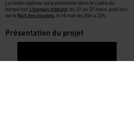
La vidéo réalisée sera présentée dans le cadre du
temps fort
L’humain d’abord
, du 22 au 27 mars, puis lors
de la
Nuit des musées
, le 14 mai de 20h à 22h.
Présentation du projet
Chorégraphie
Un pas vers la
mémoire, un pas pour s’engager !