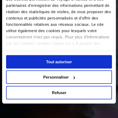
partenaires d’enregistrer des informations permettant de
réaliser des statistiques de visites, de vous proposer des
contenus et publicités personnalisés et d’offrir des
fonctionnalités relatives aux réseaux sociaux. Le site
utilise également des cookies pour lesquels votre
consentement n’est pas requis. Pour plus d’informations
sur les cookies, veuillez cliquer sur « À propos des
cookies ». Vous pouvez ci-dessous autoriser, refuser ou
sélectionner les cookies selon les finalités via l'onglet
Tout autoriser
« Détails ». À tout moment, vous pouvez modifier votre
choix en cliquant sur le lien « Cookies » en bas des
pages du site.
Personnaliser
Refuser