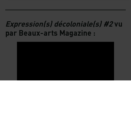
Expression(s) décoloniale(s) #2
vu
par Beaux-arts Magazine :